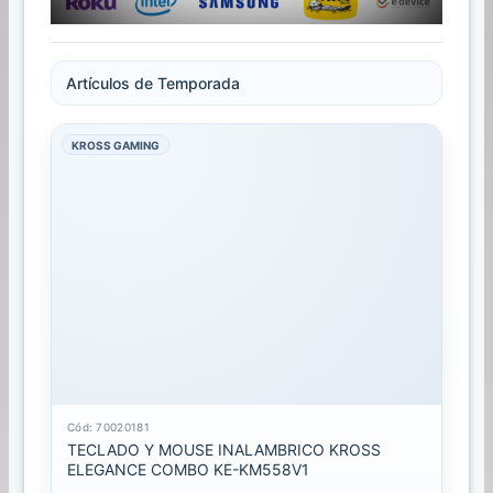
PRECIOS EN
Artículos de Temporada
FILTRO
AVANZADO
KROSS GAMING
Clase
- Sin Filtro
Marca
- Sin Filtro
Modelo
- Sin Filtro
F
i
l
t
Cód: 70020181
TECLADO Y MOUSE INALAMBRICO KROSS
r
ELEGANCE COMBO KE-KM558V1
a
r