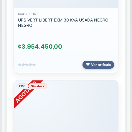
CABLES
Cód: 70010259
UPS VERT LIBERT EXM 30 KVA USADA NEGRO
NEGRO
CABLES
2024
CABLES.
¢3.954.450,00
CARGADORES
Ver artículo
CARGADOR
CARRO.
FCC
Sin stock
CARGADOR
CARRO
2024
CARGADORES
2024