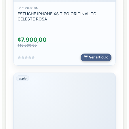
ESTUCHES
2026
Cód: 2004995
ESTUCHE IPHONE XS TIPO ORIGINAL TC
CELESTE ROSA
ESTUCHES
2026
HOGAR
¢7.900,00
¢10.000,00
VAPORIZADORES
Ver artículo
PROTECTORES
HIDROGEL
apple
CONSIGNA
TEMPERADOS
HIDROGEL
2024
TEMPERADOS