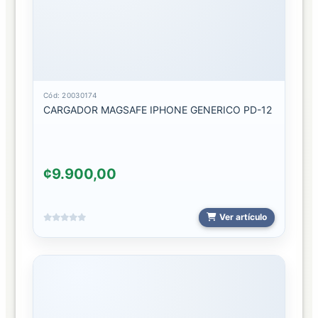
SEGURIDAD
SERVICIOS
Servicios
ICE
Cód: 20030174
CARGADOR MAGSAFE IPHONE GENERICO PD-12
TABLET
TABLET
¢9.900,00
2024
TELEFONOS
Ver artículo
BLUE
CELULARES
2024