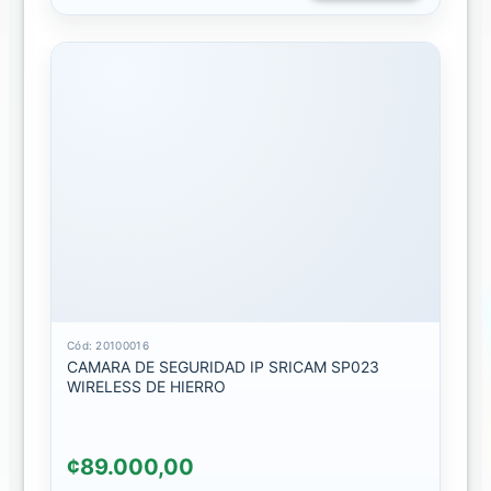
ACCESORIOS
COMPUTO
2024
PENCIL
TABLET
SELFIE
-
-2024
STREAMING
2024
Cód: 20100016
TRIPODE
CAMARA DE SEGURIDAD IP SRICAM SP023
SELFIE
WIRELESS DE HIERRO
2024
CAMARAS...
¢89.000,00