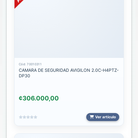
HOLDER
2026
HYPERGEAR
PARLANTES
PARLANTES
BLUETHOOTH
Cód: 70010311
2024
CAMARA DE SEGURIDAD AVIGILON 2.0C-H4PTZ-
DP30
SALUD
SELFIE
¢306.000,00
/
TRIPODE
Ver artículo
TARJETAS
DE
MEMORIA