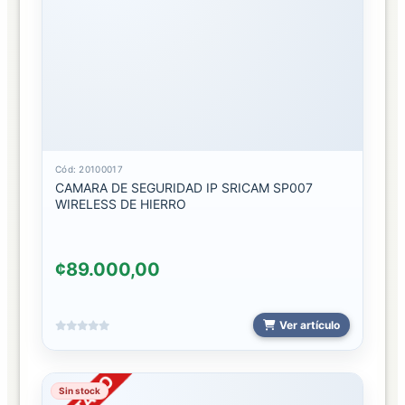
HUAWEI
IPHONE
MI
OTRAS
MARCAS
TELEFONOS
Cód: 20100017
CAMARA DE SEGURIDAD IP SRICAM SP007
SAMSUNG
WIRELESS DE HIERRO
TEMPERADOS
2026
¢89.000,00
PROTECTORES
CAMARA
Ver artículo
2026
VIDEO
Sin stock
JUEGOS