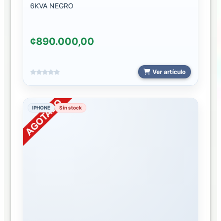
6KVA NEGRO
USADO
CPU
¢890.000,00
LECTOR
DE
CODIGOS
Ver artículo
MONITORES
IPHONE
Sin stock
OTROS
EQUIPOS
TECLADO
-
MOUSE
ESTABILIZADROR
2024