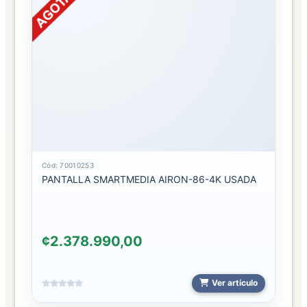
Y
ANIME
ACCESORIOS
CAMARAS
2024
CONSOLAS
FIGURAS
Cód: 70010253
PANTALLA SMARTMEDIA AIRON-86-4K USADA
JUEGOS
juegos
2024
¢2.378.990,00
SUCURSALES
Ver artículo
ASOCIACION