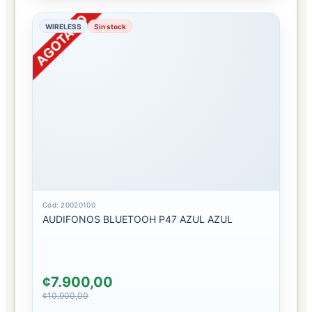
#1
WIRELESS
Sin stock
ASOCIACION
#2
D-
STORE
TECHNOLOGY
CARTAGO
D-
STORE
TECHNOLOGY
OREAMUNO
Cód: 20020100
AUDIFONOS BLUETOOH P47 AZUL AZUL
D-
STORE
TECHNOLOGY
¢7.900,00
PASEO
¢10.900,00
METRO