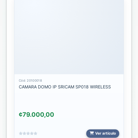
TRIPODES
2026
VARIOS
ACCESORIOS
CELULAR
CARGADORES
2026
COMPUTO
Cód: 20100018
CAMARA DOMO IP SRICAM SP018 WIRELESS
ACCESORIOS
COMPUTO
ACCESORIOS
2024
¢79.000,00
ORG
ACCESORIOS
Ver artículo