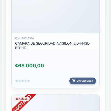
2024
WATCH
ESTUCHES
TIPO
ORIGANL
Cód: 70010314
CAMARA DE SEGURIDAD AVIGILON 2.0-H4SL-
ESTUCHES
BO1-IR
MAGNETIC
COLLECTION
MAGSAFE
¢68.000,00
HOLDER
Ver artículo
bases
2024
HOLDER
Sin stock
2024