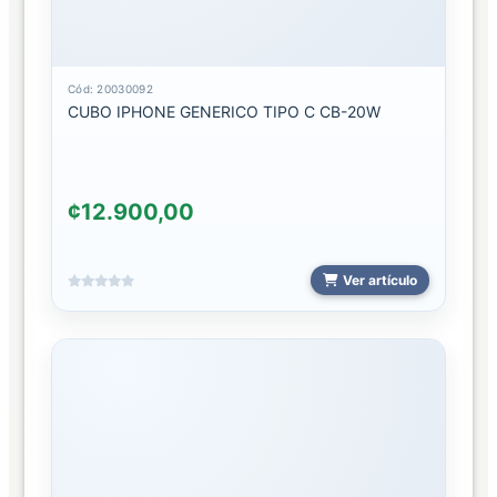
2024
PROTECTORES
RELOJ
Cód: 20030092
CUBO IPHONE GENERICO TIPO C CB-20W
2024
REMATES
¢12.900,00
REPUESTOS
TALLER
Ver artículo
MICROFONOS
Y
BOTONES
PANTALLAS
VARIOS
REPUESTOS
TALLER