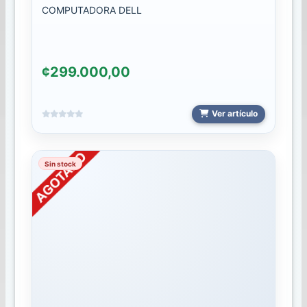
COMPUTADORA DELL
AUDIFONOS
AUDIFONO
2024
¢299.000,00
BLUETHOOTH
2024
Ver artículo
AUDIFONO
2024
Sin stock
AUDIFONOS
2026
BATERIAS
BATERIAS
2024
BATERIAS.