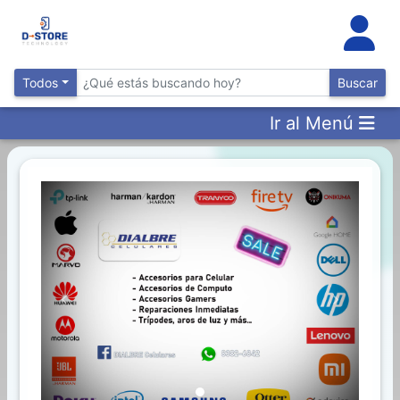
Inventario
DESTACADOS
Todos
Buscar
Ir al Menú
Artículos
Destacados
Los
más
Vendidos
Promociones
Previous
Next
Novedades
CONSULTAR