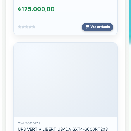
ELECTRONOCO
¢175.000,00
IMPRESORAS
Ver artículo
LUZ
LED.
PROYECTORES
2024
VARIOS
CONFITERÍA
CONSIGNACIÓN
KOLBI
TELEFONOS
Cód: 70010275
UPS VERTIV LIBERT USADA GXT4-6000RT208
EQUIPO